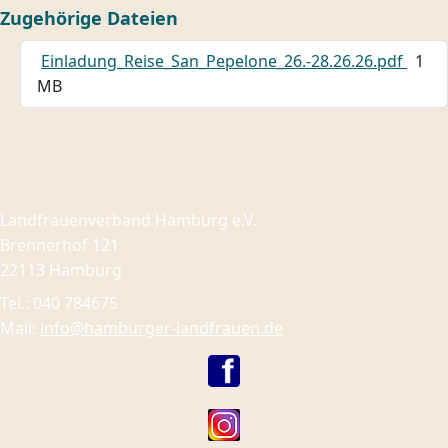
Zugehörige Dateien
Einladung_Reise_San_Pepelone_26.-28.26.26.pdf
1
MB
Landfrauenverband Hamburg e.V.
Brennerhof 121
22113 Hamburg
Tel.: 040 784675
Mail:
info@hamburger-landfrauen.de