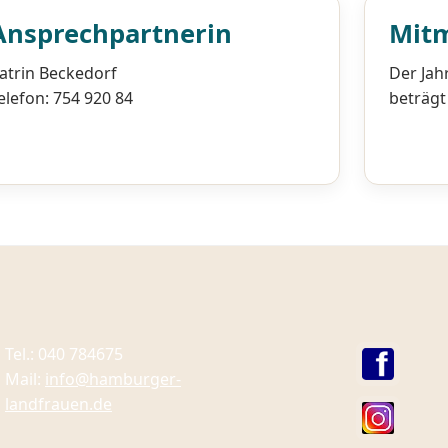
Ansprechpartnerin
Mit
atrin Beckedorf
Der Jah
elefon: 754 920 84
beträgt 
Tel.: 040 784675
Mail:
info@hamburger-
landfrauen.de