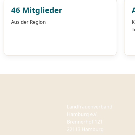
46 Mitglieder
Aus der Region
K
T
Landfrauenverband
Hamburg e.V.
Brennerhof 121
22113 Hamburg