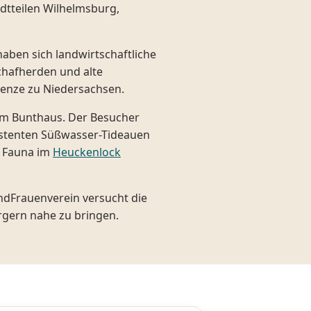
dtteilen Wilhelmsburg,
haben sich landwirtschaftliche
chafherden und alte
grenze zu Niedersachsen.
um Bunthaus. Der Besucher
istenten Süßwasser-Tideauen
d Fauna im
Heuckenlock
andFrauenverein versucht die
rgern nahe zu bringen.