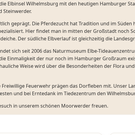
ie Elbinsel Wilhelmsburg mit den heutigen Hamburger Sta
d Steinwerder.
lich geprägt. Die Pferdezucht hat Tradition und im Süden 
zialisiert. Hier findet man in mitten der Großstadt noch S
eiche. Der südliche Elbverlauf ist gleichzeitig die Landes
findet sich seit 2006 das Naturmuseum Elbe-Tideauenzentr
r die Einmaligkeit der nur noch im Hamburger Großraum ex
chauliche Weise wird über die Besonderheiten der Flora un
e Freiwillige Feuerwehr prägen das Dorfleben mit. Unser L
lfesten und bei Erntedank im Tiedezentrum den Wilhelmsbu
esuch in unserem schönen Moorwerder freuen.