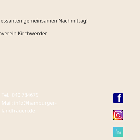
teressanten gemeinsamen Nachmittag!
nverein Kirchwerder
Tel.: 040 784675
Mail:
info@hamburger-
landfrauen.de