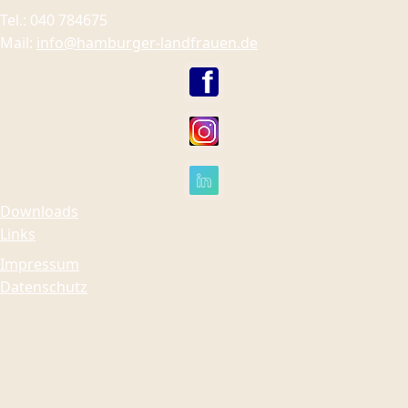
Tel.: 040 784675
Mail:
info@hamburger-landfrauen.de
Downloads
Links
Impressum
Datenschutz